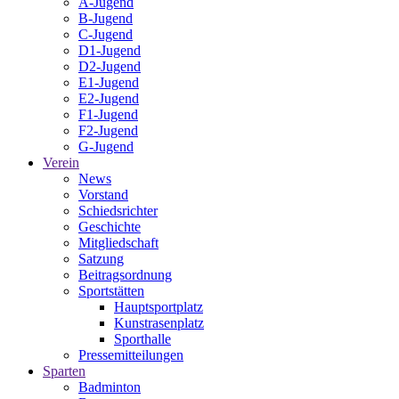
A-Jugend
B-Jugend
C-Jugend
D1-Jugend
D2-Jugend
E1-Jugend
E2-Jugend
F1-Jugend
F2-Jugend
G-Jugend
Verein
News
Vorstand
Schiedsrichter
Geschichte
Mitgliedschaft
Satzung
Beitragsordnung
Sportstätten
Hauptsportplatz
Kunstrasenplatz
Sporthalle
Pressemitteilungen
Sparten
Badminton