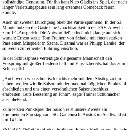
vollständige Genesung. Für ihn kam Nico Gladis ins Spiel, der nach
langer Verletzungspause sein lang ersehntes Comeback feiern
konnte.
Auch im zweiten Durchgang blieb die Partie spannend. In der 63.
Minute nutzten die Gäste eine Unachtsamkeit in der FSV-Abwehr
zum 1:1-Ausgleich. Die Antwort ließ jedoch nicht lange auf sich
warten: Erneut setzte Tom Freiherr von Schade mit einem starken
Pass einen Mitspieler in Szene. Diesmal war es Philipp Lemke, der
souverän zur erneuten Führung einschob.
In der Schlussphase verteidigte die gesamte Mannschaft den
Vorsprung mit großer Leidenschaft und Einsatzbereitschaft bis zum
Schlusspfiff.
„Auch wenn wir rechnerisch nichts mehr mit dem Abstieg zu tun
haben, wollen wir die Saison mit der maximal möglichen Punktzahl
abschließen und uns einen versöhnlichen Saisonabschluss
erarbeiten. Gute Besserung an Finni“, sagte Trainer Schumacher
abschließend.
Zum letzten Punktspiel der Saison reist unsere Zweite am
kommenden Samstag zur TSG Gadebusch. Anstoß im Stadtwald ist
um 14 Uhr.
FSV BENTWISCH: Hudec, Frohberg, Flörke, Freiherr von Schade